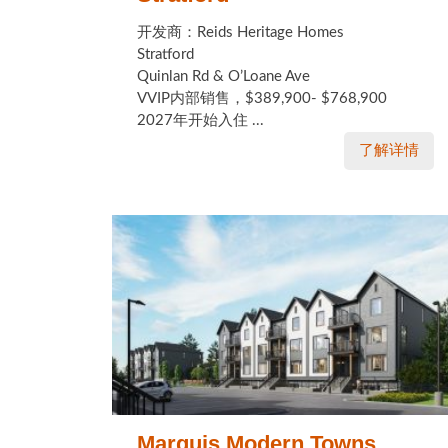
开发商：Reids Heritage Homes
Stratford
Quinlan Rd & O’Loane Ave
VVIP内部销售，$389,900- $768,900
2027年开始入住 ...
了解详情
Marquis Modern Towns