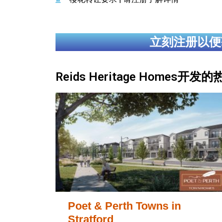
立刻注册以便
Reids Heritage Homes开
Poet & Perth Towns in
Stratford