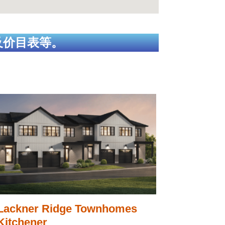
及价目表等。
Lackner Ridge Townhomes
Kitchener