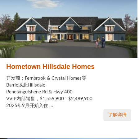
Hometown Hillsdale Homes
开发商：Fernbrook & Crystal Homes等
Barrie以北Hillsdale
Penetanguishene Rd & Hwy 400
VVIP内部销售，$1,559,900 - $2,489,900
2025年9月开始入住 ...
了解详情