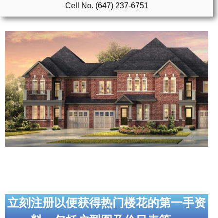
Cell No. (647) 237-6751
实用链接
加拿大房地产网站
大多伦多教育网站
大多伦多医疗机构
加拿大银行贷款机构
大多伦多交通网络
常用查询工具
地产杂谈
走近加拿大
立刻注册以便获得热门楼花的第一手资
为什么移民加拿大