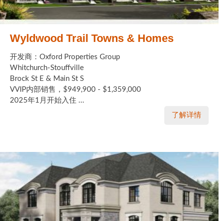
Wyldwood Trail Towns & Homes
开发商：Oxford Properties Group
Whitchurch-Stouffville
Brock St E & Main St S
VVIP内部销售，$949,900 - $1,359,000
2025年1月开始入住 ...
了解详情