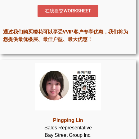
世嘉堡楼花项目
在线提交WORKSHEET
密西沙加社区介绍
密西沙加楼花项目
通过我们购买楼花可以享受VVIP客户专享优惠，我们将为
您提供最优楼层、最佳户型、最大优惠！
奥克维尔社区介绍
奥克维尔楼花项目
列治文山楼花项目
旺市楼花项目
万锦楼花项目
新居民
Pingping Lin
新移民指南
Sales Representative
Bay Street Group Inc.
留学生指南