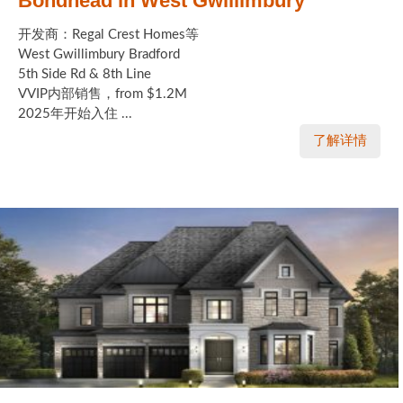
Bondhead in West Gwillimbury
开发商：Regal Crest Homes等
West Gwillimbury Bradford
5th Side Rd & 8th Line
VVIP内部销售，from $1.2M
2025年开始入住 ...
了解详情