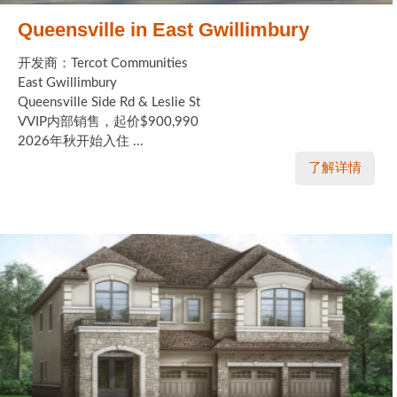
Queensville in East Gwillimbury
开发商：Tercot Communities
East Gwillimbury
Queensville Side Rd & Leslie St
VVIP内部销售，起价$900,990
2026年秋开始入住 ...
了解详情