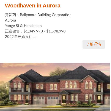
Woodhaven in Aurora
开发商：Ballymore Building Corporation
Aurora
Yonge St & Henderson
正在销售，$1,349,990 - $1,598,990
2022年开始入住 ...
了解详情