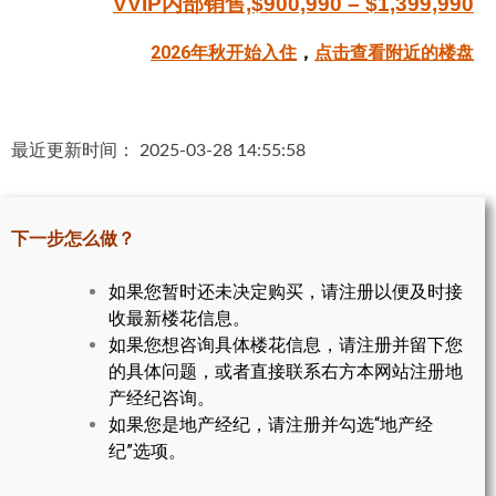
VVIP内部销售,$900,990 – $1,399,990
帮您卖房
2026年秋开始入住
，
点击查看附近的楼盘
多伦多地产
楼花大全
最近更新时间： 2025-03-28 14:55:58
大多伦多地区楼花开发商名录
楼花地图
下一步怎么做？
楼花转让专区
如果您暂时还未决定购买，请注册以便及时接
收最新楼花信息。
多伦多市中心楼花项目
如果您想咨询具体楼花信息，请注册并留下您
怡陶碧谷社区介绍
的具体问题，或者直接联系右方本网站注册地
产经纪咨询。
怡陶碧谷楼花项目
如果您是地产经纪，请注册并勾选“地产经
纪”选项。
北约克楼花项目