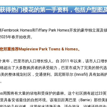
获得热门楼花的第一手资料，包括户型图
发商Fernbrook Homes和Tiffany Park Homes开发的豪华独立屋
附近，2025年春开始收房。
荐Mapleview Park Towns & Homes。
十来年，巴里市的人口增长惊人。自 2011 年以来，该市人口增
了大多数购房者的承受能力，巴里市成为了完美的替代选择，Maple
一个设计精美的整体规划社区，交通便利。因尼斯菲尔 (Innisfil)
。
ark Towns周围将有大量的绿地和受保护的森林。这个社区拥有超
备安省最佳的自然环境。该项目距离巴里（Barrie）那些美丽的淡
e 湖岸边的几处沙滩。这里的水清澈干净，适合游泳，沙滩还提供