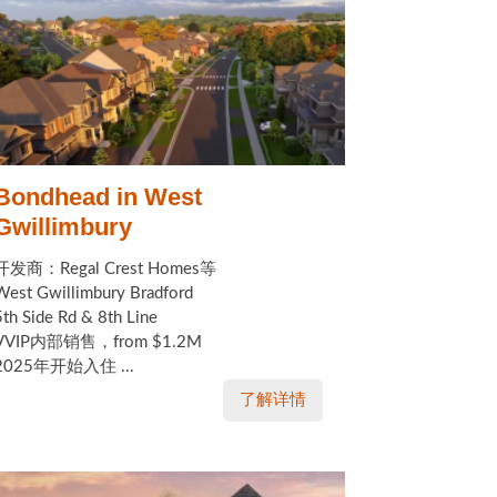
Bondhead in West
Gwillimbury
开发商：Regal Crest Homes等
West Gwillimbury Bradford
5th Side Rd & 8th Line
VVIP内部销售，from $1.2M
2025年开始入住 ...
了解详情