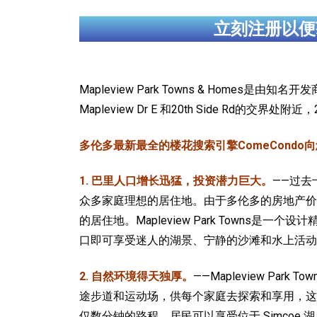
立刻注册以便
Mapleview Park Towns & Homes是由知名开
Mapleview Dr E 和20th Side Rd的交界处
多伦多最新最全的楼花搜索引擎ComeCondo向您郑重推
1. 巴里人口增长迅猛，投资潜力巨大。
——过去
众多家庭理想的居住地。由于多伦多的房地产价格超出
的居住地。Mapleview Park Towns是
口即可享受迷人的湖景、宁静的沙滩和水上活动
2. 自然环境得天独厚。
——Mapleview P
途步道和运动场，供每个家庭去探索和享用，这里具
仅数分钟的路程。居民可以享受位于 Simco