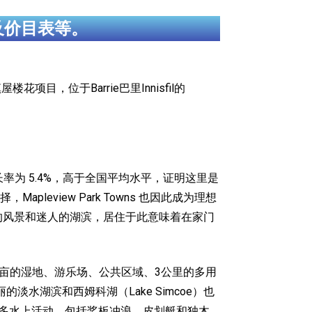
及价目表等。
及镇屋楼花项目，位于Barrie巴里Innisfil的
长率为 5.4%，高于全国平均水平，证明这里是
view Park Towns 也因此成为理想
 具有如画的风景和迷人的湖滨，居住于此意味着在家门
过23英亩的湿地、游乐场、公共区域、3公里的多用
水湖滨和西姆科湖（Lake Simcoe）也
许多水上活动，包括桨板冲浪、皮划艇和独木