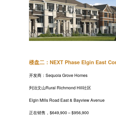
楼盘二：NEXT Phase Elgin East Co
开发商：Sequoia Grove Homes
列治文山Rural Richmond Hill社区
Elgin Mills Road East & Bayview Avenue
正在销售，$649,900 – $956,900