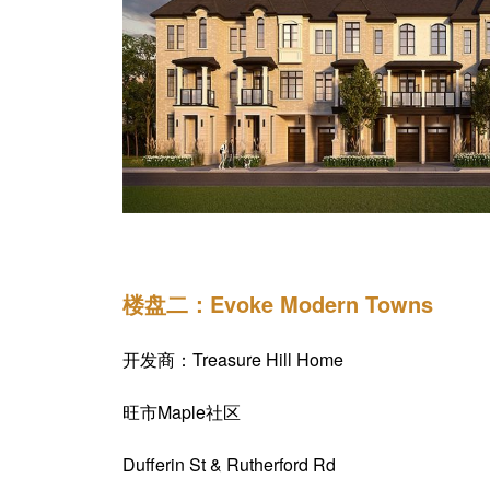
楼盘二：Evoke Modern Towns
开发商：Treasure Hill Home
旺市Maple社区
Dufferin St & Rutherford Rd