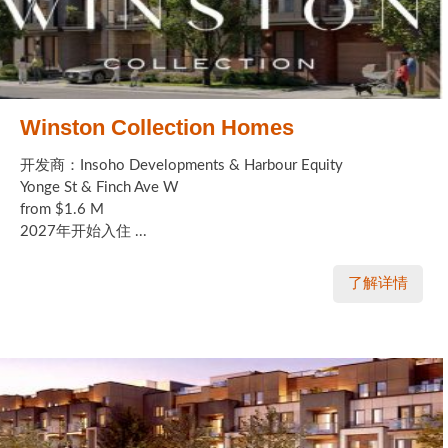
实用链接
加拿大房地产网站
Winston Collection Homes
大多伦多教育网站
开发商：Insoho Developments & Harbour Equity
大多伦多医疗机构
Yonge St & Finch Ave W
from $1.6 M
加拿大银行贷款机构
2027年开始入住 ...
大多伦多交通网络
了解详情
常用查询工具
地产杂谈
走近加拿大
为什么移民加拿大