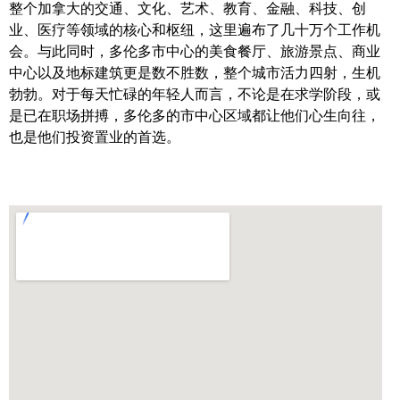
整个加拿大的交通、文化、艺术、教育、金融、科技、创
帮您卖房
业、医疗等领域的核心和枢纽，这里遍布了几十万个工作机
会。与此同时，多伦多市中心的美食餐厅、旅游景点、商业
多伦多地产
中心以及地标建筑更是数不胜数，整个城市活力四射，生机
勃勃。对于每天忙碌的年轻人而言，不论是在求学阶段，或
楼花大全
是已在职场拼搏，多伦多的市中心区域都让他们心生向往，
也是他们投资置业的首选。
大多伦多地区楼花开发商名录
楼花地图
楼花转让专区
多伦多市中心楼花项目
怡陶碧谷社区介绍
怡陶碧谷楼花项目
北约克楼花项目