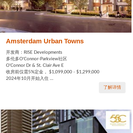
加拿大的历史文化
加拿大社会保险系统
定居安大略省
Amsterdam Urban Towns
安大略省免费医疗保险
开发商：RISE Developments
多伦多O'Connor-Parkview社区
加拿大的福利制度
O'Connor Dr & St. Clair Ave E
收房前仅需5%定金， $1,099,000 - $1,299,000
吃货眼中的加拿大地图
2024年10月开始入住 ...
了解详情