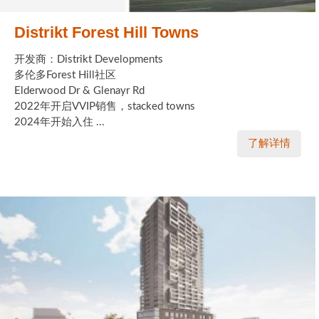
Distrikt Forest Hill Towns
开发商：Distrikt Developments
多伦多Forest Hill社区
Elderwood Dr & Glenayr Rd
2022年开启VVIP销售，stacked towns
2024年开始入住 ...
了解详情