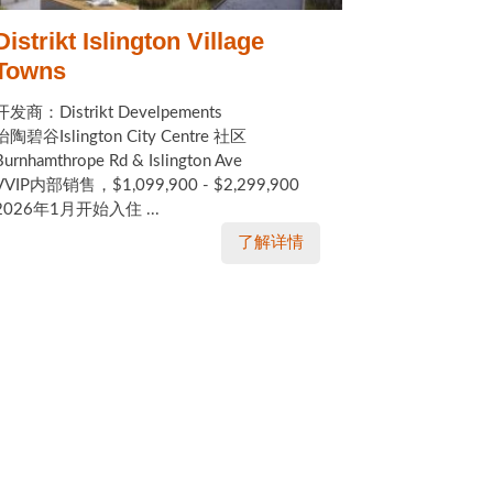
Distrikt Islington Village
Towns
开发商：Distrikt Develpements
怡陶碧谷Islington City Centre 社区
Burnhamthrope Rd & Islington Ave
VVIP内部销售，$1,099,900 - $2,299,900
2026年1月开始入住 ...
了解详情