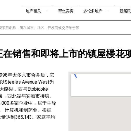
地产相关
帮您卖房
多伦多地产
新居民
ke)正在销售和即将上市的镇屋楼花
1998年大多六市合并后，它
es Avenue West为
略湖，西与Etobicoke
接壤，西北端与宾顿市接壤。
,000多家企业中，居于主导
、计算机和制药业。根据
达到365,143。家庭平均