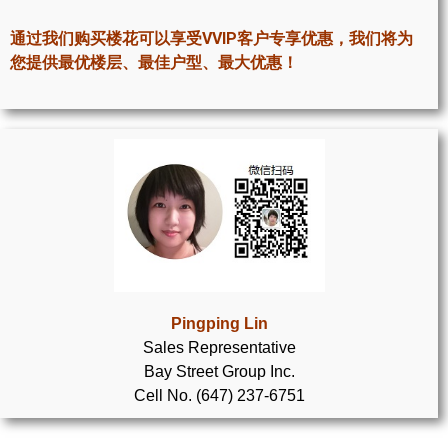
世嘉堡楼花项目
通过我们购买楼花可以享受VVIP客户专享优惠，我们将为
密西沙加社区介绍
您提供最优楼层、最佳户型、最大优惠！
密西沙加楼花项目
奥克维尔社区介绍
奥克维尔楼花项目
列治文山楼花项目
旺市楼花项目
万锦楼花项目
Pingping Lin
Sales Representative
新居民
Bay Street Group Inc.
Cell No. (647) 237-6751
新移民指南
留学生指南