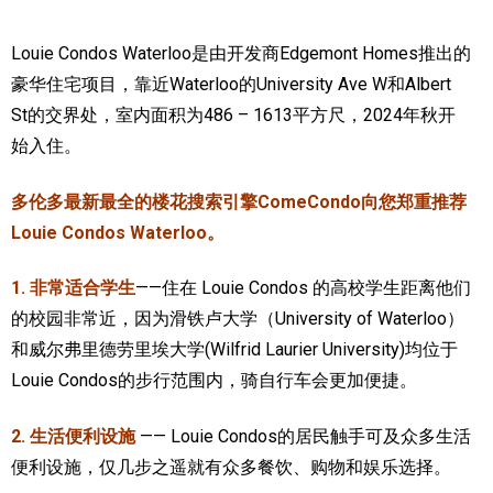
加拿大的历史文化
Louie Condos Waterloo是由开发商Edgemont Homes推出的
豪华住宅项目，靠近Waterloo的University Ave W和Albert
加拿大社会保险系统
St的交界处，室内面积为486 – 1613平方尺，2024年秋开
定居安大略省
始入住。
安大略省免费医疗保险
多伦多最新最全的楼花搜索引擎ComeCondo向您郑重推荐
加拿大的福利制度
Louie Condos Waterloo。
吃货眼中的加拿大地图
1. 非常适合学生
——住在 Louie Condos 的高校学生距离他们
的校园非常近，因为滑铁卢大学（University of Waterloo）
和威尔弗里德劳里埃大学(Wilfrid Laurier University)均位于
Louie Condos的步行范围内，骑自行车会更加便捷。
2. 生活便利设施
—— Louie Condos的居民触手可及众多生活
便利设施，仅几步之遥就有众多餐饮、购物和娱乐选择。