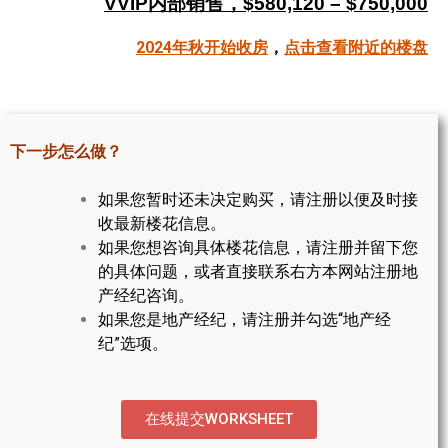
VVIP内部销售，$580,120 – $750,000
帮您卖房
2024年秋开始收房
，
点击查看附近的楼盘
多伦多地产
楼花大全
下一步怎么做？
大多伦多地区楼花开发商名录
如果您暂时还未决定购买，请注册以便及时接
楼花地图
收最新楼花信息。
如果您想咨询具体楼花信息，请注册并留下您
楼花转让专区
的具体问题，或者直接联系右方本网站注册地
多伦多市中心楼花项目
产经纪咨询。
如果您是地产经纪，请注册并勾选“地产经
怡陶碧谷社区介绍
纪”选项。
怡陶碧谷楼花项目
北约克楼花项目
在线提交WORKSHEET