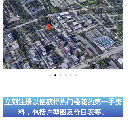
实用链接
加拿大房地产网站
大多伦多教育网站
大多伦多医疗机构
加拿大银行贷款机构
大多伦多交通网络
常用查询工具
地产杂谈
立刻注册以便获得热门楼花的第一手资
料，包括户型图及价目表等。
走近加拿大
为什么移民加拿大