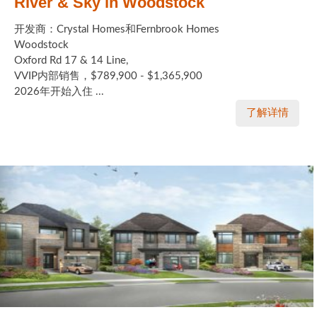
River & Sky in Woodstock
开发商：Crystal Homes和Fernbrook Homes
Woodstock
Oxford Rd 17 & 14 Line,
VVIP内部销售，$789,900 - $1,365,900
2026年开始入住 ...
了解详情