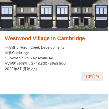
Westwood Village in Cambridge
开发商：Huron Creek Developments
剑桥Cambridge
1 Township Rd & Roseville Rd
VVIP内部销售，$748,800 -$968,800
2023年6月开始入住 ...
了解详情