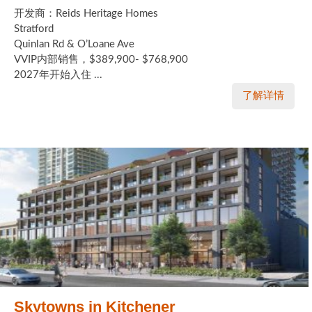
开发商：Reids Heritage Homes
Stratford
Quinlan Rd & O’Loane Ave
VVIP内部销售，$389,900- $768,900
2027年开始入住 ...
了解详情
Skytowns in Kitchener