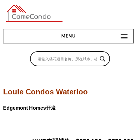
多伦多最新最全的楼花搜索引擎
MENU
地产相关
地产知识
买房指南
Louie Condos Waterloo
卖房指南
Edgemont Homes开发
贷款指南
租房指南
查询房源