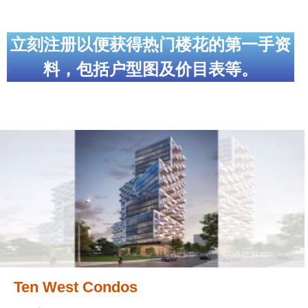
世嘉堡楼花项目
密西沙加社区介绍
立刻注册以便获得热门楼花的第一手资
料，包括户型图及价目表等。
密西沙加楼花项目
奥克维尔社区介绍
奥克维尔楼花项目
列治文山楼花项目
旺市楼花项目
万锦楼花项目
新居民
新移民指南
Ten West Condos
留学生指南