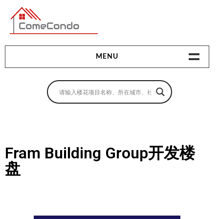
多伦多最新最全的楼花搜索引擎
MENU
地产相关
地产知识
买房指南
Fram Building Group开发楼
卖房指南
盘
贷款指南
租房指南
查询房源