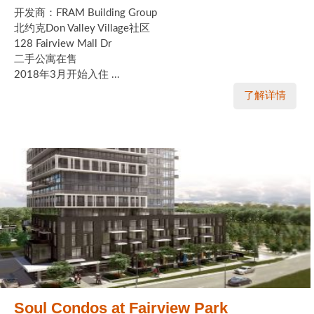
开发商：FRAM Building Group
加拿大的历史文化
北约克Don Valley Village社区
128 Fairview Mall Dr
加拿大社会保险系统
二手公寓在售
2018年3月开始入住 ...
定居安大略省
了解详情
安大略省免费医疗保险
加拿大的福利制度
吃货眼中的加拿大地图
Soul Condos at Fairview Park