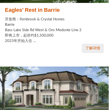
Eagles’ Rest in Barrie
开发商：Fernbrook & Crystal Homes
Barrie
Bass Lake Side Rd West & Oro Medonte Line 2
即将上市，起价约$1,500,000
2023年开始入住 ...
了解详情