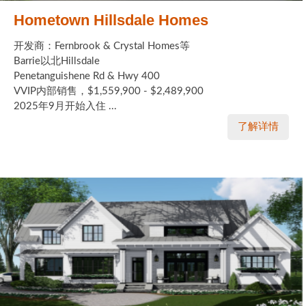
Hometown Hillsdale Homes
开发商：Fernbrook & Crystal Homes等
Barrie以北Hillsdale
Penetanguishene Rd & Hwy 400
VVIP内部销售，$1,559,900 - $2,489,900
2025年9月开始入住 ...
了解详情