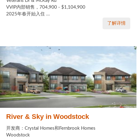
Veterans Dr & McKay Rd
VVIP内部销售，704,900 - $1,104,900
2025年春开始入住 ...
了解详情
River & Sky in Woodstock
开发商：Crystal Homes和Fernbrook Homes
Woodstock