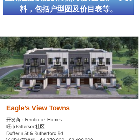
世嘉堡楼花项目
料，包括户型图及价目表等。
密西沙加社区介绍
密西沙加楼花项目
奥克维尔社区介绍
奥克维尔楼花项目
列治文山楼花项目
旺市楼花项目
万锦楼花项目
Eagle’s View Towns
新居民
开发商：Fernbrook Homes
新移民指南
旺市Patterson社区
Dufferin St & Rutherford Rd
留学生指南