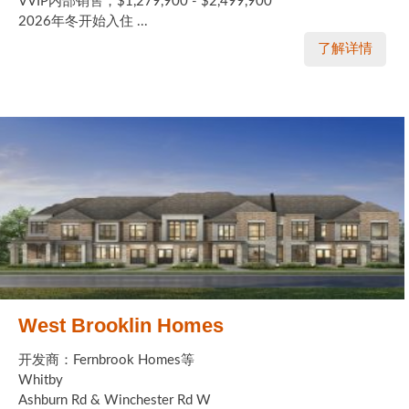
VVIP内部销售，$1,279,900 - $2,499,900
2026年冬开始入住 ...
实用链接
了解详情
加拿大房地产网站
大多伦多教育网站
大多伦多医疗机构
加拿大银行贷款机构
大多伦多交通网络
常用查询工具
地产杂谈
West Brooklin Homes
走近加拿大
开发商：Fernbrook Homes等
Whitby
Ashburn Rd & Winchester Rd W
为什么移民加拿大