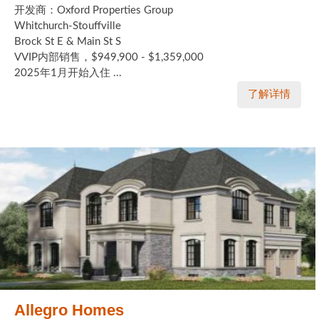
开发商：Oxford Properties Group
Whitchurch-Stouffville
Brock St E & Main St S
VVIP内部销售，$949,900 - $1,359,000
2025年1月开始入住 ...
了解详情
Allegro Homes