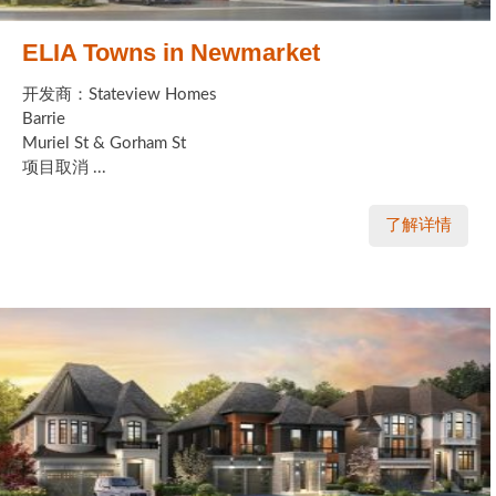
ELIA Towns in Newmarket
开发商：Stateview Homes
Barrie
Muriel St & Gorham St
项目取消 ...
了解详情