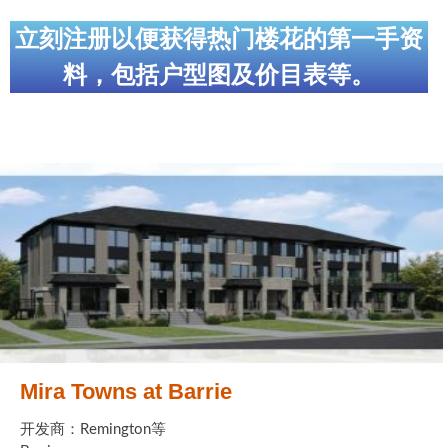
世嘉堡楼花项目
立刻注册以便获得热门楼花的第一手资
密西沙加社区介绍
料，包括户型图及价目表等。
密西沙加楼花项目
奥克维尔社区介绍
奥克维尔楼花项目
列治文山楼花项目
旺市楼花项目
万锦楼花项目
新居民
Mira Towns at Barrie
新移民指南
开发商：Remington等
留学生指南