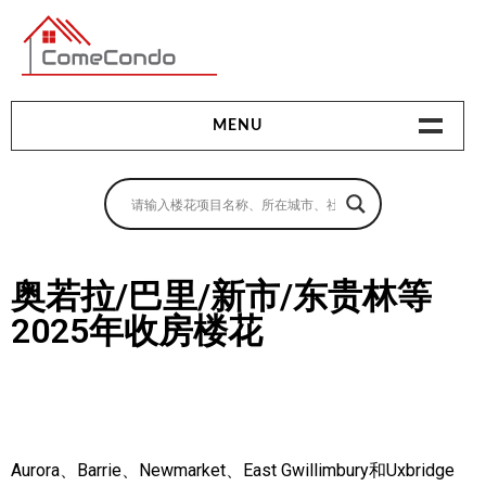
多伦多最新最全的楼花搜索引擎
MENU
地产相关
地产知识
买房指南
奥若拉/巴里/新市/东贵林等
2025年收房楼花
卖房指南
贷款指南
租房指南
查询房源
Aurora、Barrie、Newmarket、East Gwillimbury和Uxbridge