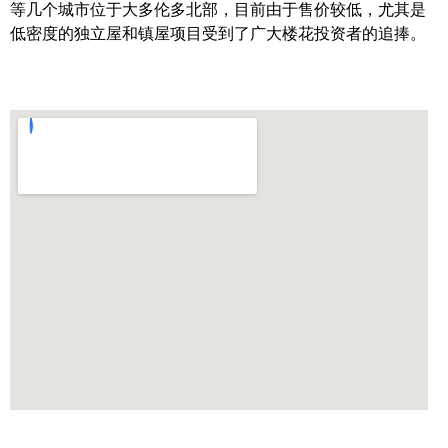
等几个城市位于大多伦多北部，目前由于售价较低，尤其是
帮您卖房
低密度的独立屋和镇屋项目受到了广大楼花投资者的追捧。
多伦多地产
楼花大全
大多伦多地区楼花开发商名录
楼花地图
楼花转让专区
多伦多市中心楼花项目
怡陶碧谷社区介绍
怡陶碧谷楼花项目
北约克楼花项目