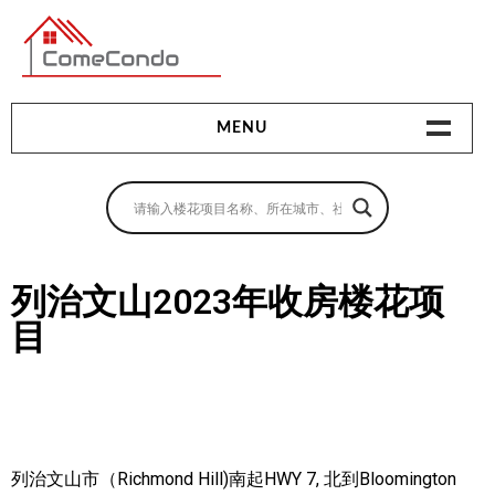
多伦多最新最全的楼花搜索引擎
MENU
地产相关
地产知识
买房指南
列治文山2023年收房楼花项
目
卖房指南
贷款指南
租房指南
查询房源
列治文山市（Richmond Hill)​南起HWY 7, 北到Bloomington