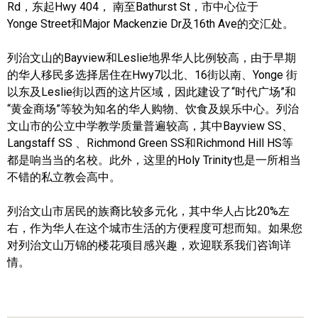
Rd，东起Hwy 404， 南至Bathurst St，市中心位于
帮您卖房
Yonge Street和Major Mackenzie Dr及16th Ave的交汇处。
多伦多地产
列治文山的Bayview和Leslie地界华人比例较高，由于早期
的华人移民多选择居住在Hwy7以北、16街以南、Yonge 街
楼花大全
以东及Leslie街以西的这片区域，因此建设了“时代广场”和
“黄金商场”等较为知名的华人购物、饮食及娱乐中心。
列治
大多伦多地区楼花开发商名录
文山市的公立中学教学质量普遍较高，其中Bayview SS、
Langstaff SS 、Richmond Green SS和Richmond Hill HS等
楼花地图
都是响当当的名校。此外，这里的Holy Trinity也是一所相当
不错的私立教会高中。
楼花转让专区
多伦多市中心楼花项目
列治文山市居民的族裔比较多元化，其中华人占比20%左
右，作为华人在这个城市生活的方便程度可想而知。如果您
怡陶碧谷社区介绍
对列治文山万锦的楼花项目感兴趣，欢迎联系我们咨询详
情。
怡陶碧谷楼花项目
北约克楼花项目