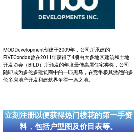
帮您卖房
多伦多地产
楼花大全
MODDevelopment创建于2009年，
公司所承建的
大多伦多地区楼花开发商名录
FIVECondos曾在2011年获得了4项由大多地区建筑和土地
开发协会（BILD）所颁发的年度最佳高层住宅类奖，公司
楼花地图
随即成为多伦多建筑商中的一匹黑马，在竞争极其激烈的多
楼花转让专区
伦多房地产开发和建筑界争得一席之地。
多伦多市中心楼花项目
怡陶碧谷社区介绍
立刻注册以便获得热门楼花的第一手资
怡陶碧谷楼花项目
料，包括户型图及价目表等。
北约克楼花项目