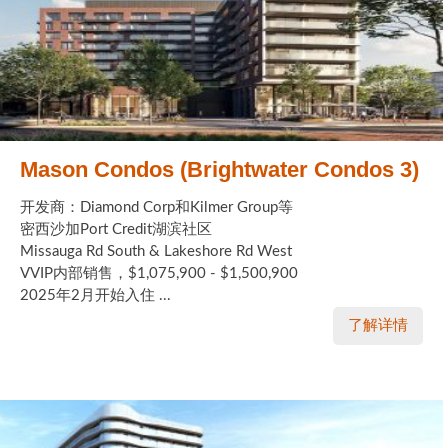
实用链接
加拿大房地产网站
大多伦多教育网站
Mason Condos (Brightwater Condos 3)
大多伦多医疗机构
开发商：Diamond Corp和Kilmer Group等
加拿大银行贷款机构
密西沙加Port Credit湖滨社区
Missauga Rd South & Lakeshore Rd West
大多伦多交通网络
VVIP内部销售，$1,075,900 - $1,500,900
2025年2月开始入住 ...
常用查询工具
了解详情
地产杂谈
走近加拿大
为什么移民加拿大