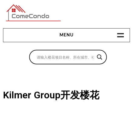
多伦多最新最全的楼花搜索引擎
MENU
地产相关
地产知识
买房指南
Kilmer Group开发楼花
卖房指南
贷款指南
租房指南
查询房源