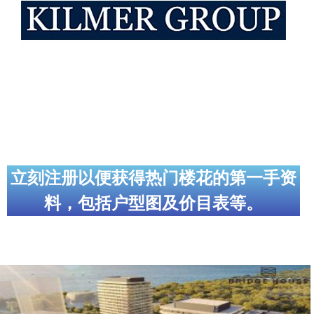
帮您卖房
多伦多地产
楼花大全
大多伦多地区楼花开发商名录
楼花地图
立刻注册以便获得热门楼花的第一手资
楼花转让专区
料，包括户型图及价目表等。
多伦多市中心楼花项目
怡陶碧谷社区介绍
怡陶碧谷楼花项目
北约克楼花项目