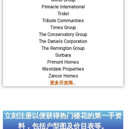
Pinnacle International
Tridel
Tribute Communities
Times Group
The Conservatory Group
The Daniels Corporation
The Remington Group
Sorbara
Primont Homes
Westdale Properties
Zancor Homes
更多开发商…
立刻注册以便获得热门楼花的第一手资
料，包括户型图及价目表等。