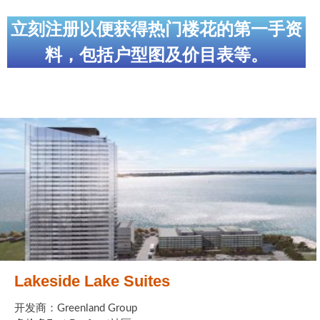
世嘉堡楼花项目
立刻注册以便获得热门楼花的第一手资
密西沙加社区介绍
料，包括户型图及价目表等。
密西沙加楼花项目
奥克维尔社区介绍
奥克维尔楼花项目
列治文山楼花项目
旺市楼花项目
万锦楼花项目
新居民
Lakeside Lake Suites
新移民指南
开发商：Greenland Group
留学生指南