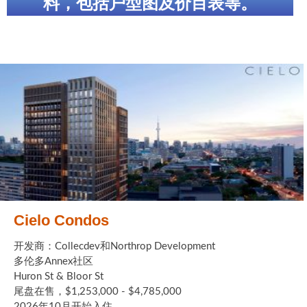
料，包括户型图及价目表等。
世嘉堡楼花项目
密西沙加社区介绍
密西沙加楼花项目
奥克维尔社区介绍
奥克维尔楼花项目
列治文山楼花项目
旺市楼花项目
万锦楼花项目
Cielo Condos
新居民
开发商：Collecdev和Northrop Development
多伦多Annex社区
新移民指南
Huron St & Bloor St
尾盘在售，$1,253,000 - $4,785,000
留学生指南
2026年10月开始入住 ...