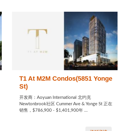
T1 At M2M Condos(5851 Yonge
St)
开发商：Aoyuan International 北约克
Newtonbrook社区 Cummer Ave & Yonge St 正在
销售，$786,900 - $1,401,900年 ...