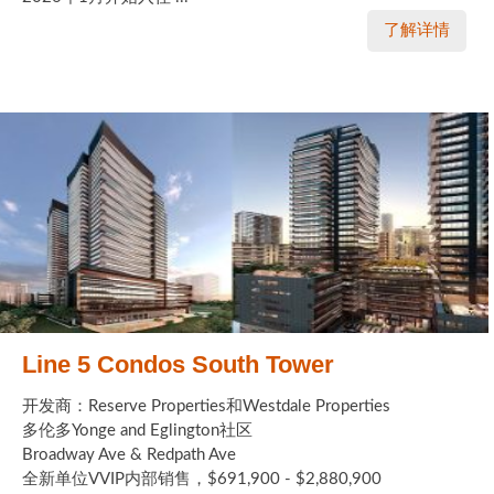
了解详情
Line 5 Condos South Tower
开发商：Reserve Properties和Westdale Properties
多伦多Yonge and Eglington社区
Broadway Ave & Redpath Ave
全新单位VVIP内部销售，$691,900 - $2,880,900