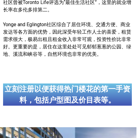
社区曾被Toronto Life评选为“最佳生活社区”，这里的就业增
世嘉堡楼花项目
长率在多伦多排第二。
密西沙加社区介绍
Yonge and Eglington社区综合了居住环境、交通方便、商业
密西沙加楼花项目
发达等各方面的优势，因此深受年轻工作人士的喜爱，租赁
需求很大，极易出租且租金收入非常可观，投资性价比非常
奥克维尔社区介绍
好。更重要的是，居住在这里处处可见郁郁葱葱的公园、绿
地、溪流和峡谷等，自然环境也非常的优美。
奥克维尔楼花项目
列治文山楼花项目
旺市楼花项目
立刻注册以便获得热门楼花的第一手资
万锦楼花项目
料，包括户型图及价目表等。
新居民
新移民指南
留学生指南