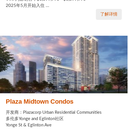
2025年5月开始入住 ...
了解详情
Plaza Midtown Condos
开发商：Plazacorp Urban Residential Communities
多伦多Yonge and Eglinton社区
Yonge St & Eglinton Ave