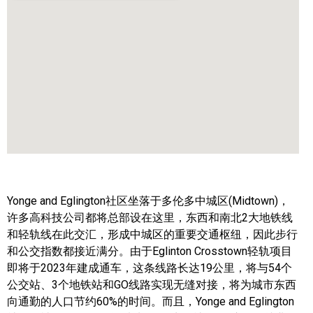
帮您卖房
多伦多地产
楼花大全
大多伦多地区楼花开发商名录
楼花地图
楼花转让专区
Yonge and Eglington社区坐落于多伦多中城区(Midtown)，
多伦多市中心楼花项目
许多高科技公司都将总部设在这里，东西和南北2大地铁线
和轻轨线在此交汇，形成中城区的重要交通枢纽，因此步行
怡陶碧谷社区介绍
和公交指数都接近满分。由于Eglinton Crosstown轻轨项目
怡陶碧谷楼花项目
即将于2023年建成通车，这条线路长达19公里，将与54个
公交站、3个地铁站和GO线路实现无缝对接，将为城市东西
北约克楼花项目
向通勤的人口节约60%的时间。而且，Yonge and Eglington