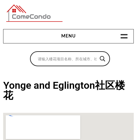
多伦多最新最全的楼花搜索引擎
MENU
地产相关
地产知识
买房指南
Yonge and Eglington社区楼
花
卖房指南
贷款指南
租房指南
查询房源