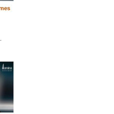
omes
–