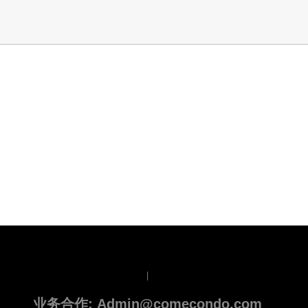
|
业务合作: Admin@comecondo.com