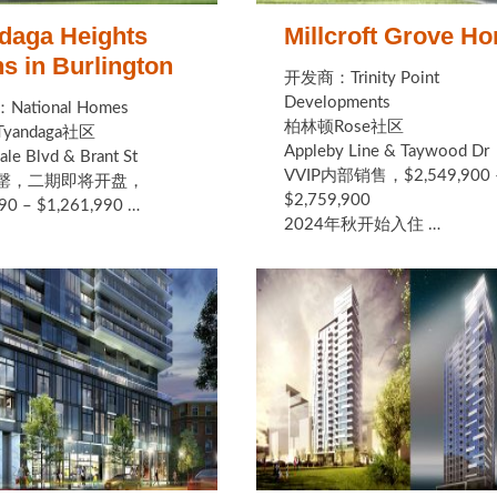
daga Heights
Millcroft Grove H
s in Burlington
开发商：Trinity Point
Developments
ational Homes
柏林顿Rose社区
yandaga社区
Appleby Line & Taywood Dr
le Blvd & Brant St
VVIP内部销售，$2,549,900 
罄，二期即将开盘，
$2,759,900
90 – $1,261,990 …
2024年秋开始入住 …