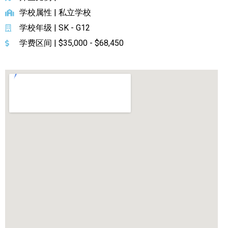
学校属性 | 私立学校
实用链接
学校年级 | SK - G12
学费区间 | $35,000 - $68,450
加拿大房地产网站
大多伦多教育网站
大多伦多医疗机构
加拿大银行贷款机构
大多伦多交通网络
常用查询工具
地产杂谈
走近加拿大
为什么移民加拿大