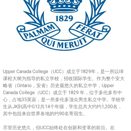
帮您卖房
多伦多地产
楼花大全
大多伦多地区楼花开发商名录
楼花地图
Upper Canada College（UCC）成立于1829年，是一所以IB
楼花转让专区
课程大纲为指导的私立学校，招收国际学生。作为整个安大
略省（Ontario，安省）历史最悠久的私立中学，Upper
多伦多市中心楼花项目
Canada College（UCC）成立于 1829 年，位于多伦多市中
怡陶碧谷社区介绍
心，占地35英亩，是一所多伦多顶尖男生私立中学。学校学
生从JK到高中G12共14个年级，学生总共大约约1,200名，
怡陶碧谷楼花项目
其中包括来自世界各地的约90名寄宿生。
北约克楼花项目
尽管历史悠久，但UCC始终处在创新和变革的前沿。在