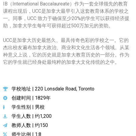
IB（International Baccalaureate）作为一套全球领先的教育
世嘉堡楼花项目
课程出现后，UCC是加拿大最早引入这套教育体系的学校之
密西沙加社区介绍
一。同事，UCC 致力于确保至少20%的学生可以获得经济援
助，加拿大学生每年可获得超过500万加元的资助。
密西沙加楼花项目
UCC是加拿大历史最悠久、最具传奇色彩的学校之一。它的
奥克维尔社区介绍
杰出校友遍布加拿大政治、商业和文化生活各个领域。从某
种意义上说，它的历史就是加拿大教育历史的一部分。作为
奥克维尔楼花项目
它的学生就已经身处最纯粹的加拿大文化传统的之中。
列治文山楼花项目
旺市楼花项目
学校地址 | 220 Lonsdale Road, Toronto
万锦楼花项目
创建时间 | 1829年
学生性别 | 男校
新居民
学生人数 | 约1,200
新移民指南
教师人数 | 约150
师生比例 | 1:8
留学生指南