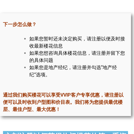
世嘉堡楼花项目
密西沙加社区介绍
下一步怎么做？
密西沙加楼花项目
如果您暂时还未决定购买，请注册以便及时接
奥克维尔社区介绍
收最新楼花信息
如果您想咨询具体楼花信息，请注册并留下您
奥克维尔楼花项目
的具体问题
列治文山楼花项目
如果您是地产经纪，请注册并勾选“地产经
纪”选项。
旺市楼花项目
万锦楼花项目
通过我们购买楼花可以享受VVIP客户专享优惠，请注册以
便可以及时收到户型图和价目表。我们将为您提供最优楼
新居民
层、最佳户型、最大优惠！
新移民指南
留学生指南