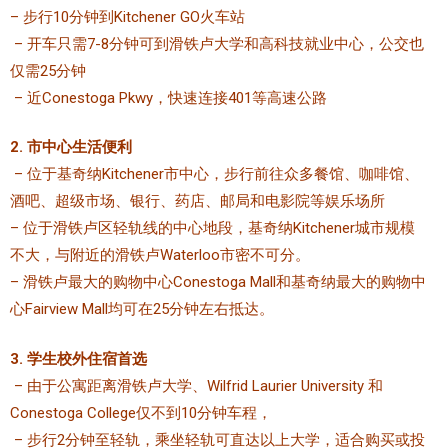
– 步行10分钟到Kitchener GO火车站
加拿大的历史文化
– 开车只需7-8分钟可到
滑铁卢大学和高科技就业中心，公交也
仅需25分钟
加拿大社会保险系统
– 近Conestoga Pkwy，快速连接401等高速公路
定居安大略省
2. 市中心生活便利
安大略省免费医疗保险
– 位于基奇纳Kitchener市中心，步行前往众多餐馆、咖啡馆、
酒吧、超级市场、银行、药店、邮局和电影院等娱乐场所
加拿大的福利制度
– 位于滑铁卢区轻轨线的中心地段，基奇纳Kitchener城市规模
吃货眼中的加拿大地图
不大，与附近的滑铁卢Waterloo市密不可分。
– 滑铁卢最大的购物中心Conestoga Mall和基奇纳最大的购物中
心Fairview Mall均可在25分钟左右抵达。
3. 学生校外住宿首选
– 由于公寓距离滑铁卢大学、Wilfrid Laurier University 和
Conestoga College仅不到10分钟车程，
– 步行2分钟至轻轨，乘坐轻轨可直达以上大学，适合购买或投