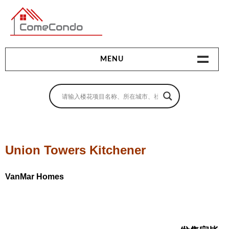
多伦多最新最全的楼花搜索引擎
MENU
地产相关
地产知识
买房指南
Union Towers Kitchener
卖房指南
VanMar Homes
贷款指南
租房指南
查询房源