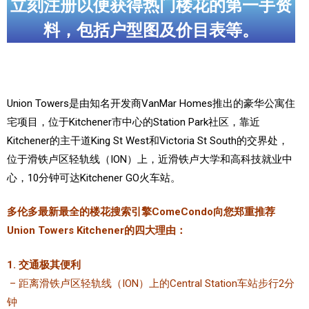
立刻注册以便获得热门楼花的第一手资
料，包括户型图及价目表等。
实用链接
加拿大房地产网站
大多伦多教育网站
Union Towers是由知名开发商VanMar Homes推出的豪华公寓住
大多伦多医疗机构
宅项目，
位于Kitchener市中心的Station Park社区，
靠近
Kitchener的主干道King St West和Victoria St South的交界处，
加拿大银行贷款机构
位于滑铁卢区轻轨线（ION）上，近滑铁卢大学和高科技就业中
大多伦多交通网络
心，10分钟可达Kitchener GO火车站。
常用查询工具
多伦多最新最全的楼花搜索引擎ComeCondo向您郑重推荐
Union Towers Kitchener的四大理由：
地产杂谈
1. 交通极其便利
走近加拿大
– 距离滑铁卢区轻轨线（ION）上的Central Station车站步行2分
钟
为什么移民加拿大