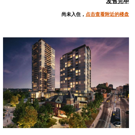
发售完毕
帮您卖房
尚未入住，
点击查看附近的楼盘
多伦多地产
楼花大全
大多伦多地区楼花开发商名录
楼花地图
楼花转让专区
多伦多市中心楼花项目
怡陶碧谷社区介绍
怡陶碧谷楼花项目
北约克楼花项目