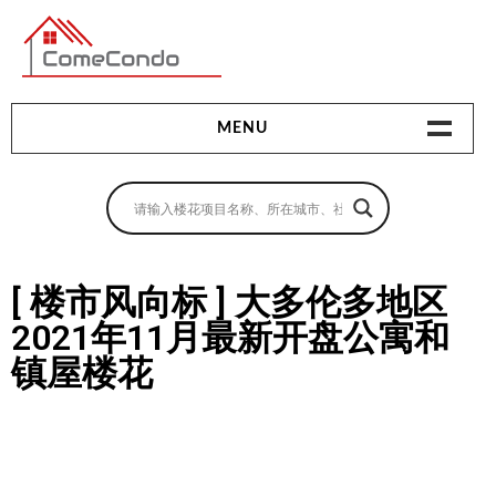
多伦多最新最全的楼花搜索引擎
MENU
地产相关
地产知识
买房指南
[ 楼市风向标 ] 大多伦多地区
2021年11月最新开盘公寓和
卖房指南
镇屋楼花
贷款指南
租房指南
查询房源