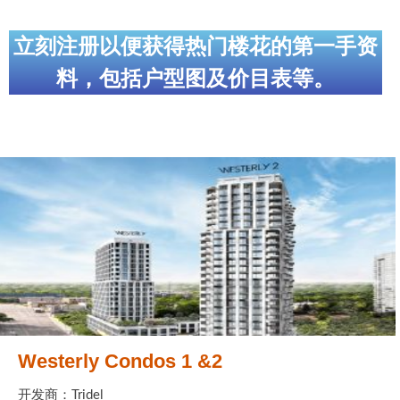
帮您卖房
立刻注册以便获得热门楼花的第一手资
多伦多地产
料，包括户型图及价目表等。
楼花大全
大多伦多地区楼花开发商名录
楼花地图
楼花转让专区
多伦多市中心楼花项目
怡陶碧谷社区介绍
怡陶碧谷楼花项目
Westerly Condos 1 &2
北约克楼花项目
开发商：Tridel