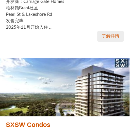
开发商：Carriage Gate Homes
柏林顿Brant社区
实用链接
Pearl St & Lakeshore Rd
发售完毕
加拿大房地产网站
2025年11月开始入住 ...
了解详情
大多伦多教育网站
大多伦多医疗机构
加拿大银行贷款机构
大多伦多交通网络
常用查询工具
地产杂谈
走近加拿大
SXSW Condos
为什么移民加拿大