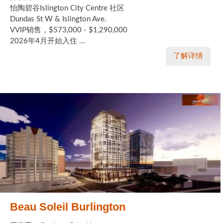
世嘉堡楼花项目
怡陶碧谷Islington City Centre 社区
Dundas St W & Islington Ave.
密西沙加社区介绍
VVIP销售，$573,000 - $1,290,000
2026年4月开始入住 ...
密西沙加楼花项目
了解详情
奥克维尔社区介绍
奥克维尔楼花项目
列治文山楼花项目
旺市楼花项目
万锦楼花项目
新居民
新移民指南
Beau Soleil Burlington
留学生指南